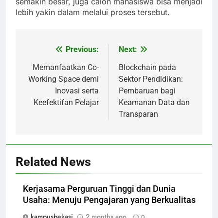
semakin besar, juga calon mahasiswa bisa menjadi
lebih yakin dalam melalui proses tersebut.
Previous:
Next:
Post
navigation
Memanfaatkan Co-
Blockchain pada
Working Space demi
Sektor Pendidikan:
Inovasi serta
Pembaruan bagi
Keefektifan Pelajar
Keamanan Data dan
Transparan
Related News
Kerjasama Perguruan Tinggi dan Dunia
Usaha: Menuju Pengajaran yang Berkualitas
kampusbekasi
2 months ago
0