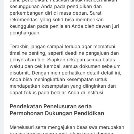
kesungguhan Anda pada pendidikan dan
perkembangan diri di masa depan. Surat
rekomendasi yang solid bisa memberikan
keunggulan pada penilaian Anda oleh dewan juri
penghargaan.
Terakhir, jangan sampai terlupa agar mematuhi
timeline penting, seperti deadline pengajuan dan
penyerahan file. Siapkan rekapan semua batas
waktu dan cek kembali semua dokumen sebelum
disubmit. Dengan memperhatikan detail-detail ini,
Anda bisa meningkatkan kesempatan untuk
mendapatkan kesempatan yang diinginkan dan
dapat fokus pada belajar Anda di institusi.
Pendekatan Penelusuran serta
Permohonan Dukungan Pendidikan
Menelusuri serta mengajukan beasiswa merupakan
proses proses yang rumit, akan tetapi dengan