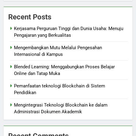
Recent Posts
Kerjasama Perguruan Tinggi dan Dunia Usaha: Menuju
Pengajaran yang Berkualitas
Mengembangkan Mutu Melalui Pengesahan
Internasional di Kampus
Blended Learning: Menggabungkan Proses Belajar
Online dan Tatap Muka
Pemanfaatan teknologi Blockchain di Sistem
Pendidikan
Mengintegrasi Teknologi Blockchain ke dalam
Administrasi Dokumen Akademik