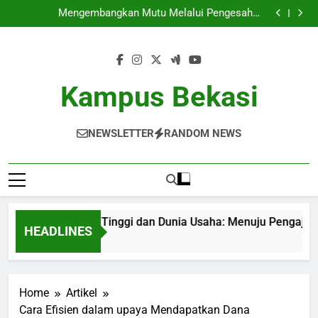
Kerjasama Perguruan Tinggi dan Dunia Usaha:
Skip
Menuju Pengajaran yang Berkualitas
Mengembangkan Mutu Melalui Pengesahan
to
Internasional di Kampus
Blended Learning: Menggabungkan Proses Belajar
Online dan Tatap Muka
Pemanfaatan teknologi Blockchain di Sistem
content
Pendidikan
Kerjasama Perguruan Tinggi dan Dunia Usaha:
Menuju Pengajaran yang Berkualitas
Mengembangkan Mutu Melalui Pengesahan
Internasional di Kampus
Blended Learning: Menggabungkan Proses Belajar
Kampus Bekasi
Online dan Tatap Muka
Pemanfaatan teknologi Blockchain di Sistem
Pendidikan
NEWSLETTER
RANDOM NEWS
sama Perguruan Tinggi dan Dunia Usaha: Menuju Pengajaran 
HEADLINES
hs Ago
Home
Artikel
Cara Efisien dalam upaya Mendapatkan Dana