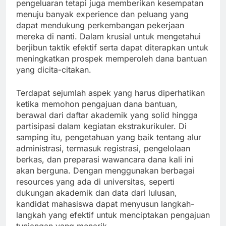
pengeluaran tetapi juga memberikan kesempatan
menuju banyak experience dan peluang yang
dapat mendukung perkembangan pekerjaan
mereka di nanti. Dalam krusial untuk mengetahui
berjibun taktik efektif serta dapat diterapkan untuk
meningkatkan prospek memperoleh dana bantuan
yang dicita-citakan.
Terdapat sejumlah aspek yang harus diperhatikan
ketika memohon pengajuan dana bantuan,
berawal dari daftar akademik yang solid hingga
partisipasi dalam kegiatan ekstrakurikuler. Di
samping itu, pengetahuan yang baik tentang alur
administrasi, termasuk registrasi, pengelolaan
berkas, dan preparasi wawancara dana kali ini
akan berguna. Dengan menggunakan berbagai
resources yang ada di universitas, seperti
dukungan akademik dan data dari lulusan,
kandidat mahasiswa dapat menyusun langkah-
langkah yang efektif untuk menciptakan pengajuan