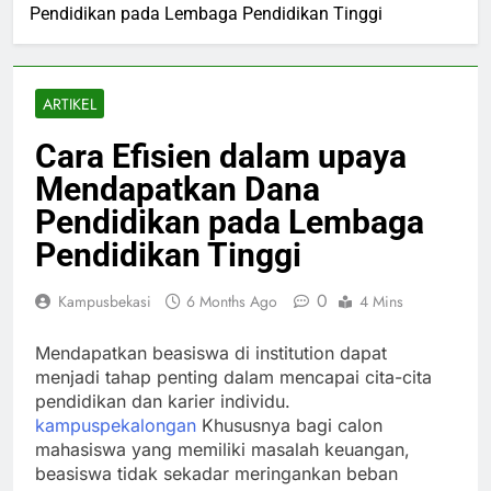
Pendidikan pada Lembaga Pendidikan Tinggi
ARTIKEL
Cara Efisien dalam upaya
Mendapatkan Dana
Pendidikan pada Lembaga
Pendidikan Tinggi
0
Kampusbekasi
6 Months Ago
4 Mins
Mendapatkan beasiswa di institution dapat
menjadi tahap penting dalam mencapai cita-cita
pendidikan dan karier individu.
kampuspekalongan
Khususnya bagi calon
mahasiswa yang memiliki masalah keuangan,
beasiswa tidak sekadar meringankan beban