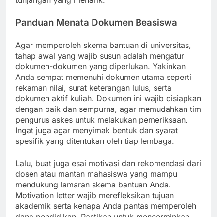
tunjangan yang menarik.
Panduan Menata Dokumen Beasiswa
Agar memperoleh skema bantuan di universitas,
tahap awal yang wajib susun adalah mengatur
dokumen-dokumen yang diperlukan. Yakinkan
Anda sempat memenuhi dokumen utama seperti
rekaman nilai, surat keterangan lulus, serta
dokumen aktif kuliah. Dokumen ini wajib disiapkan
dengan baik dan sempurna, agar memudahkan tim
pengurus askes untuk melakukan pemeriksaan.
Ingat juga agar menyimak bentuk dan syarat
spesifik yang ditentukan oleh tiap lembaga.
Lalu, buat juga esai motivasi dan rekomendasi dari
dosen atau mantan mahasiswa yang mampu
mendukung lamaran skema bantuan Anda.
Motivation letter wajib merefleksikan tujuan
akademik serta kenapa Anda pantas memperoleh
dana pendidikan. Pastikan untuk mencerminkan