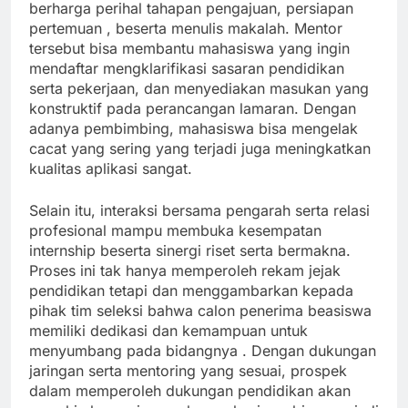
berharga perihal tahapan pengajuan, persiapan
pertemuan , beserta menulis makalah. Mentor
tersebut bisa membantu mahasiswa yang ingin
mendaftar mengklarifikasi sasaran pendidikan
serta pekerjaan, dan menyediakan masukan yang
konstruktif pada perancangan lamaran. Dengan
adanya pembimbing, mahasiswa bisa mengelak
cacat yang sering yang terjadi juga meningkatkan
kualitas aplikasi sangat.
Selain itu, interaksi bersama pengarah serta relasi
profesional mampu membuka kesempatan
internship beserta sinergi riset serta bermakna.
Proses ini tak hanya memperoleh rekam jejak
pendidikan tetapi dan menggambarkan kepada
pihak tim seleksi bahwa calon penerima beasiswa
memiliki dedikasi dan kemampuan untuk
menyumbang pada bidangnya . Dengan dukungan
jaringan serta mentoring yang sesuai, prospek
dalam memperoleh dukungan pendidikan akan