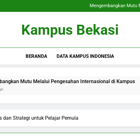
Kerjasama Perguruan Ting
Mengembangkan Mutu Me
Blended Learning: Menggabun
Pemanfaatan
Kerjasama Perguruan Ting
Kampus Bekasi
Mengembangkan Mutu Me
Blended Learning: Menggabun
Pemanfaatan
BERANDA
DATA KAMPUS INDONESIA
Melalui Pengesahan Internasional di Kampus
Blended
3 Months
 dan Strategi untuk Pelajar Pemula