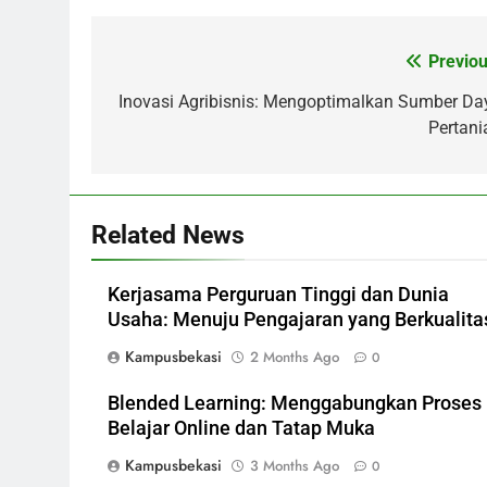
Previou
Post
navigation
Inovasi Agribisnis: Mengoptimalkan Sumber Da
Pertani
Related News
Kerjasama Perguruan Tinggi dan Dunia
Usaha: Menuju Pengajaran yang Berkualita
Kampusbekasi
2 Months Ago
0
Blended Learning: Menggabungkan Proses
Belajar Online dan Tatap Muka
Kampusbekasi
3 Months Ago
0