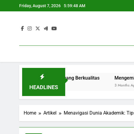
Skip
Friday, August 7, 2026
5:59:49 AM
to
content
nuju Pengajaran yang Berkualitas
Mengembangkan Mutu 
3 Months Ago
HEADLINES
Home
Artikel
Menavigasi Dunia Akademik: Tips