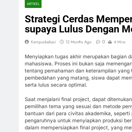
ARTIKEL
Strategi Cerdas Memper
supaya Lulus Dengan 
0
Kampusbekasi
12 Months Ago
4 Mins
Menyiapkan tugas akhir merupakan bagian dari
mahasiswa. Proses ini bukan saja memengaru
tentang pemahaman dan keterampilan yang t
pembedahan yang matang, siswa dapat memp
serta lulus secara optimal.
Saat menjalani final project, dapat ditemuka
pemilihan tema yang sesuai dan metode penye
bantuan dari para civitas akademika, sepert
pengaruhnya untuk menyiapkan produksi berm
dalam mempersiapkan final project, yang mel