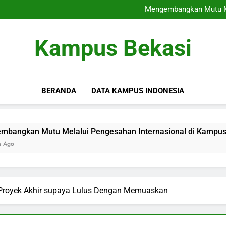
Kerjasama Perguruan Ting
Mengembangkan Mutu Me
Blended Learning: Menggabun
Pemanfaatan
Kerjasama Perguruan Ting
Kampus Bekasi
Mengembangkan Mutu Me
Blended Learning: Menggabun
Pemanfaatan
BERANDA
DATA KAMPUS INDONESIA
utu Melalui Pengesahan Internasional di Kampus
Ble
3 M
 Proyek Akhir supaya Lulus Dengan Memuaskan