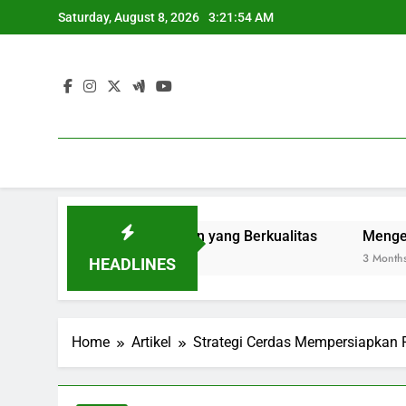
Skip
Saturday, August 8, 2026
3:21:55 AM
to
content
: Menuju Pengajaran yang Berkualitas
Mengembangkan M
3 Months Ago
HEADLINES
Home
Artikel
Strategi Cerdas Mempersiapkan